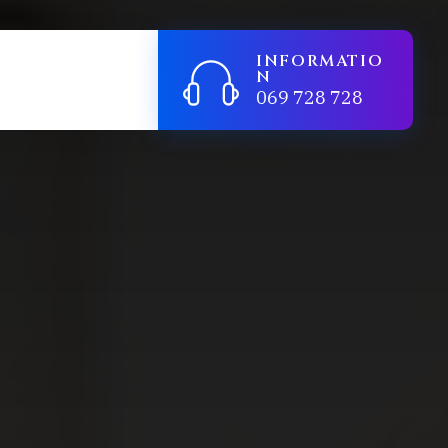
INFORMATIO
N
069 728 728