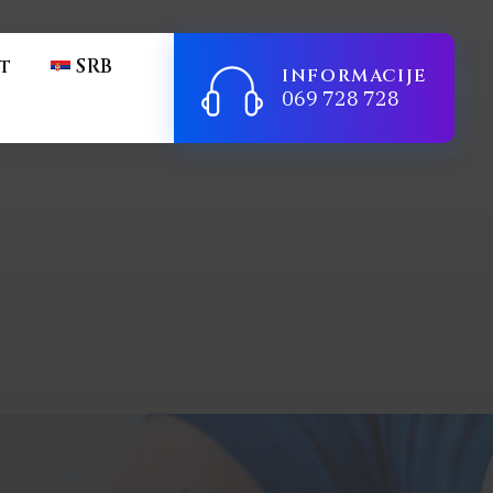
t
SRB
INFORMACIJE
069 728 728