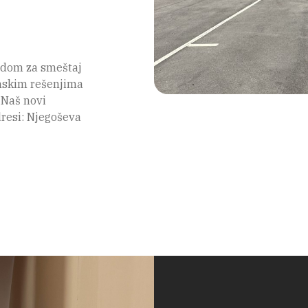
 dom za smeštaj
onskim rešenjima
 Naš novi
dresi: Njegoševa