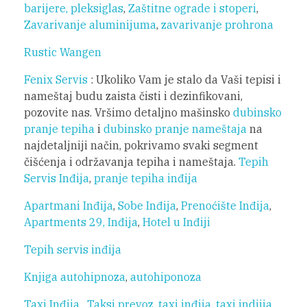
barijere, pleksiglas
,
Zaštitne ograde i stoperi
,
Zavarivanje aluminijuma
,
zavarivanje prohrona
Rustic Wangen
Fenix Servis
: Ukoliko Vam je stalo da Vaši tepisi i
nameštaj budu zaista čisti i dezinfikovani,
pozovite nas. Vršimo detaljno mašinsko
dubinsko
pranje tepiha
i
dubinsko pranje nameštaja
na
najdetaljniji način, pokrivamo svaki segment
čišćenja i održavanja tepiha i nameštaja.
Tepih
Servis Inđija
,
pranje tepiha inđija
Apartmani Inđija
,
Sobe Inđija
,
Prenoćište Inđija
,
Apartments 29, Inđija
,
Hotel u Inđiji
Tepih servis inđija
Knjiga autohipnoza
,
autohiponoza
Taxi Inđija
,
Taksi prevoz
,
taxi inđija
,
taxi indjija
,