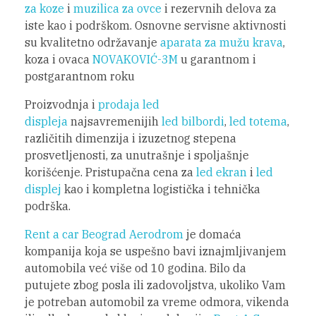
za koze
i
muzilica za ovce
i rezervnih delova za
iste kao i podrškom. Osnovne servisne aktivnosti
su kvalitetno održavanje
aparata za mužu krava
,
koza i ovaca
NOVAKOVIĆ-3M
u garantnom i
postgarantnom roku
Proizvodnja i
prodaja led
displeja
najsavremenijih
led bilbordi
,
led totema
,
različitih dimenzija i izuzetnog stepena
prosvetljenosti, za unutrašnje i spoljašnje
korišćenje. Pristupačna cena za
led ekran
i
led
displej
kao i kompletna logistička i tehnička
podrška.
Rent a car Beograd Aerodrom
je domaća
kompanija koja se uspešno bavi iznajmljivanjem
automobila već više od 10 godina. Bilo da
putujete zbog posla ili zadovoljstva, ukoliko Vam
je potreban automobil za vreme odmora, vikenda