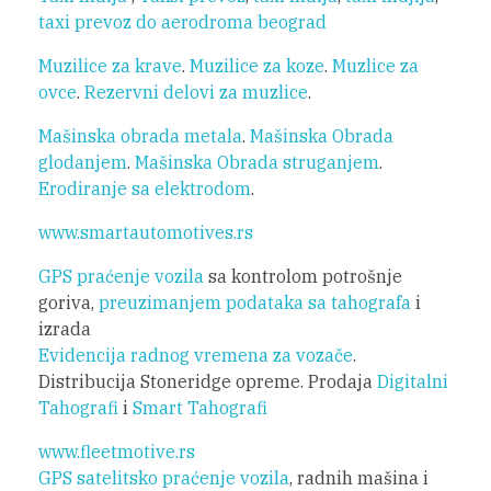
taxi prevoz do aerodroma beograd
Muzilice za krave
.
Muzilice za koze
.
Muzlice za
ovce
.
Rezervni delovi za muzlice
.
Mašinska obrada metala
.
Mašinska Obrada
glodanjem
.
Mašinska Obrada struganjem
.
Erodiranje sa elektrodom
.
www.smartautomotives.rs
GPS praćenje vozila
sa kontrolom potrošnje
goriva,
preuzimanjem podataka sa tahografa
i
izrada
Evidencija radnog vremena za vozače
.
Distribucija Stoneridge opreme. Prodaja
Digitalni
Tahografi
i
Smart Tahografi
www.fleetmotive.rs
GPS satelitsko praćenje vozila
, radnih mašina i