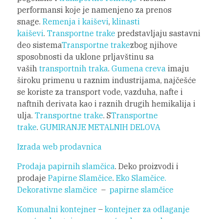
performansi koje je namenjeno za prenos
snage.
Remenja i kaiševi
,
klinasti
kaiševi
.
Transportne trake
predstavljaju sastavni
deo sistema
Transportne trake
zbog njihove
sposobnosti da uklone prljavštinu sa
vaših
transportnih traka
.
Gumena creva
imaju
široku primenu u raznim industrijama, najčešće
se koriste za transport vode, vazduha, nafte i
naftnih derivata kao i raznih drugih hemikalija i
ulja.
Transportne trake
. S
Transportne
trake
.
GUMIRANJE METALNIH DELOVA
Izrada web prodavnica
Prodaja papirnih slamčica
. Deko proizvodi i
prodaje
Papirne Slamčice
.
Eko Slamčice.
Dekorativne slamčice
–
papirne slamčice
Komunalni kontejner
–
kontejner za odlaganje