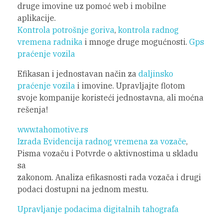
druge imovine uz pomoć web i mobilne
aplikacije.
Kontrola potrošnje goriva
,
kontrola radnog
vremena radnika
i mnoge druge mogućnosti.
Gps
praćenje vozila
Efikasan i jednostavan način za
daljinsko
praćenje vozila
i imovine. Upravljajte flotom
svoje kompanije koristeći jednostavna, ali moćna
rešenja!
www.tahomotive.rs
Izrada Evidencija radnog vremena za vozače
,
Pisma vozaču i Potvrde o aktivnostima u skladu
sa
zakonom. Analiza efikasnosti rada vozača i drugi
podaci dostupni na jednom mestu.
Upravljanje podacima digitalnih tahografa