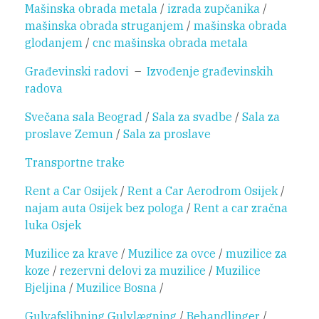
Mašinska obrada metala
/
izrada zupčanika
/
mašinska obrada struganjem
/
mašinska obrada
glodanjem
/
cnc mašinska obrada metala
Građevinski radovi
–
Izvođenje građevinskih
radova
Svečana sala Beograd
/
Sala za svadbe
/
Sala za
proslave Zemun
/
Sala za proslave
Transportne trake
Rent a Car Osijek
/
Rent a Car Aerodrom Osijek
/
najam auta Osijek bez pologa
/
Rent a car zračna
luka Osjek
Muzilice za krave
/
Muzilice za ovce
/
muzilice za
koze
/
rezervni delovi za muzilice
/
Muzilice
Bjeljina
/
Muzilice Bosna
/
Gulvafslibning
Gulvlægning
/
Behandlinger
/