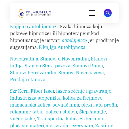
Premium Lux
Knjiga o autohiponozi
. Svaka hipnoza koju
pokreće hipnotizer ili hipnoterapeut kod
hipnotisanog je ustvari
autohipnoza
jer prodiranje
sugestijama.
E knjiga Autohipnoza
.
Novogradnja
,
Stanovi u Novogradnji
,
Stanovi
Inđija
,
Stanovi Stara pazova
,
Stanovi Ruma
,
Stanovi Petrovaradin
,
Stanovi Nova pazova
,
Prodaja stanova
Szr Kern
,
Fiber laser
,
laser sečenje i graviranje
,
Industrijska stepeništa
,
kolica za frejmove
,
magacinska kolica
,
odvijač lima
,
plexi i alu profili
,
reklamne table
,
police i stolovi
,
Šlep štangle
,
vučne kuke
,
Transportna kolica za karton i
pločaste materijale
,
izrada rezervoara
,
Zaštitne