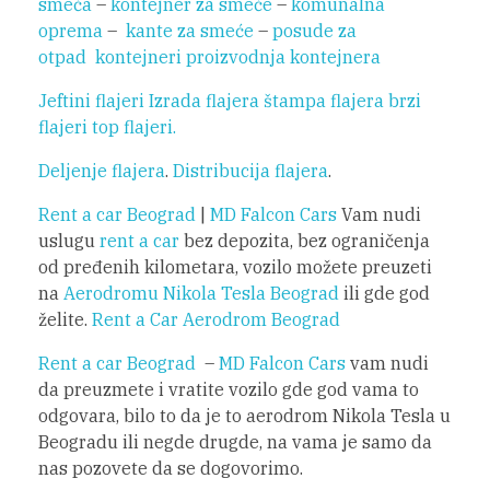
smeća
–
kontejner za smeće
–
komunalna
oprema
–
kante za smeće
–
posude za
otpad
kontejneri
proizvodnja kontejnera
Jeftini flajeri
Izrada flajera
štampa flajera
brzi
flajeri
top flajeri.
Deljenje flajera
.
Distribucija flajera
.
Rent a car Beograd
|
MD Falcon Cars
Vam nudi
uslugu
rent a car
bez depozita, bez ograničenja
od pređenih kilometara, vozilo možete preuzeti
na
Aerodromu Nikola Tesla Beograd
ili gde god
želite.
Rent a Car Aerodrom Beograd
Rent a car Beograd
–
MD Falcon Cars
vam nudi
da preuzmete i vratite vozilo gde god vama to
odgovara, bilo to da je to aerodrom Nikola Tesla u
Beogradu ili negde drugde, na vama je samo da
nas pozovete da se dogovorimo.