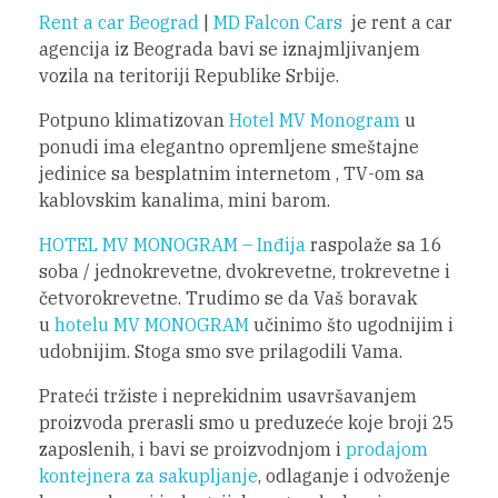
Rent a car Beograd
|
MD Falcon Cars
je rent a car
agencija iz Beograda bavi se iznajmljivanjem
vozila na teritoriji Republike Srbije.
Potpuno klimatizovan
Hotel MV Monogram
u
ponudi ima elegantno opremljene smeštajne
jedinice sa besplatnim internetom , TV-om sa
kablovskim kanalima, mini barom.
HOTEL MV MONOGRAM – Inđija
raspolaže sa 16
soba / jednokrevetne, dvokrevetne, trokrevetne i
četvorokrevetne. Trudimo se da Vaš boravak
u
hotelu MV MONOGRAM
učinimo što ugodnijim i
udobnijim. Stoga smo sve prilagodili Vama.
Prateći tržiste i neprekidnim usavršavanjem
proizvoda prerasli smo u preduzeće koje broji 25
zaposlenih, i bavi se proizvodnjom i
prodajom
kontejnera za sakupljanje
, odlaganje i odvoženje