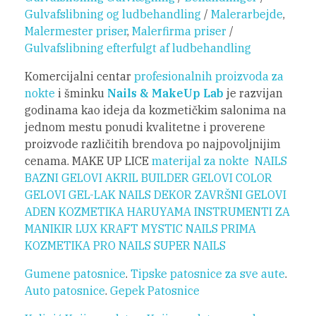
Gulvafslibning og ludbehandling
/
Malerarbejde
,
Malermester priser
,
Malerfirma priser
/
Gulvafslibning efterfulgt af ludbehandling
Komercijalni centar
profesionalnih proizvoda za
nokte
i šminku
Nails & MakeUp Lab
je razvijan
godinama kao ideja da kozmetičkim salonima na
jednom mestu ponudi kvalitetne i proverene
proizvode različitih brendova po najpovoljnijim
cenama. MAKE UP LICE
materijal za nokte
NAILS
BAZNI GELOVI
AKRIL BUILDER
GELOVI
COLOR
GELOVI
GEL-LAK
NAILS DEKOR
ZAVRŠNI GELOVI
ADEN KOZMETIKA
HARUYAMA
INSTRUMENTI ZA
MANIKIR
LUX KRAFT
MYSTIC NAILS
PRIMA
KOZMETIKA
PRO NAILS
SUPER NAILS
Gumene patosnice
.
Tipske patosnice za sve aute
.
Auto patosnice
.
Gepek Patosnice