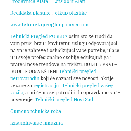
Prodavnica Alata
–
Lets do it Alati
Reciklaža plastike
.
otkup plastike
www.
tehnickipregled
pobeda.com
Tehnički Pregled POBEDA
osim što se trudi da
vam pruži brzu i kavlitetnu uslugu odgovarajući
na vaše zahteve i osluškujući vaše potrebe, ulaže
u u svoje profesionalno osoblje edukujući ga i
prateći nove trendove na tržištu. BUDITE PRVI –
BUDITE OBAVEŠTENI
Tehnički pregled
petrovaradin
koji će saznati sve novosti, akcije
vezane za
registraciju i tehnički pregled vašeg
vozila
, a mi ćemo se potruditi da opravdamo vaše
poverenje.
Tehnički pregled Novi Sad
Gumeno tehnička roba
Iznajmljivanje limuzina