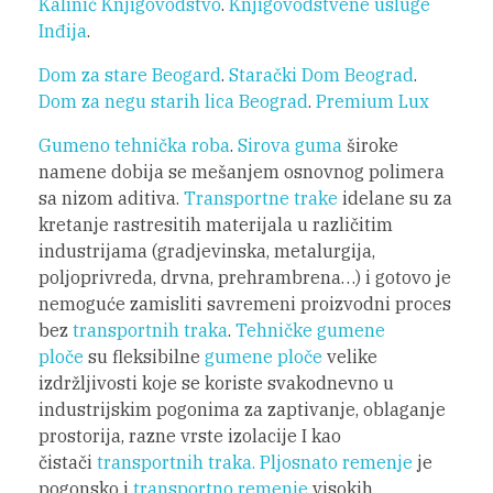
Kalinić Knjigovodstvo
.
Knjigovodstvene usluge
Inđija
.
Dom za stare Beogard
.
Starački Dom Beograd
.
Dom za negu starih lica Beograd
.
Premium Lux
Gumeno tehnička roba
.
Sirova guma
široke
namene dobija se mešanjem osnovnog polimera
sa nizom aditiva.
Transportne trake
idelane su za
kretanje rastresitih materijala u različitim
industrijama (gradjevinska, metalurgija,
poljoprivreda, drvna, prehrambrena…) i gotovo je
nemoguće zamisliti savremeni proizvodni proces
bez
transportnih traka
.
Tehničke gumene
ploče
su fleksibilne
gumene ploče
velike
izdržljivosti koje se koriste svakodnevno u
industrijskim pogonima za zaptivanje, oblaganje
prostorija, razne vrste izolacije I kao
čistači
transportnih traka.
Pljosnato remenje
je
pogonsko i
transportno remenje
visokih