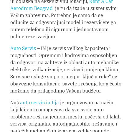
ili odlaska na ekskluzivnu lokaciju,
Rent A Car
Aerodrom Beograd
je tu da izađe u susret svim
Vašim zahtevima. Potrebno je samo da se
odlučite za odgovarajući model i rezervišete ga
putem telefona ili sigurnom i jednostavnom
online rezervacijom.
Auto Servis
– IN je servis velikog kapaciteta i
mogućnosti. Opremom i kadrovima osposobljen
da odgovori na zahteve iz oblasti auto mehanike,
elektrike, vulkanizacije, servisa i punjenja klima.
Servisne usluge su po principu „ključ u ruke“ uz
obavezne konsultacije, savete i rešenja koja često
možemo da prilagodimo Vašem budžetu.
Naš
auto servis inđija
je organizovan na način
koji klijentu omogućava da sve svoje auto
probleme reši na jednom mestu: počevši od lakih
servisa, originalne autodijagnostike, rešavanje i
najtežih mehaničkih kvarova, velike ponude