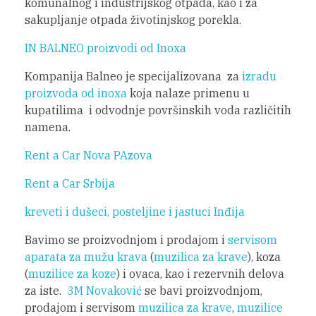
komunalnog i industrijskog otpada, kao i za
sakupljanje otpada životinjskog porekla.
IN BALNEO
proizvodi od Inoxa
Kompanija Balneo je specijalizovana za
izradu
proizvoda od inoxa
koja nalaze primenu u
kupatilima i odvodnje površinskih voda različitih
namena.
Rent a Car Nova PAzova
Rent a Car Srbija
kreveti i dušeci, posteljine i jastuci Inđija
Bavimo se proizvodnjom i prodajom i
servisom
aparata za mužu krava
(
muzilica za krave
), koza
(
muzilice za koze
) i ovaca, kao i rezervnih delova
za iste.
3M Novaković
se bavi proizvodnjom,
prodajom i servisom
muzilica za krave
,
muzilice