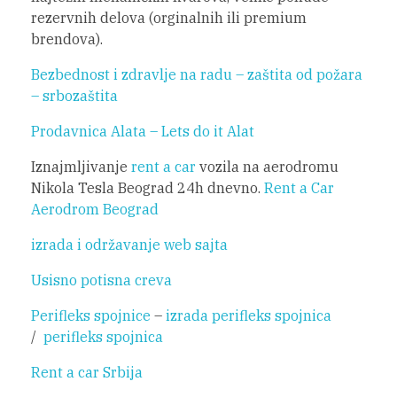
rezervnih delova (orginalnih ili premium
brendova).
Bezbednost i zdravlje na radu – zaštita od požara
– srbozaštita
Prodavnica Alata – Lets do it Alat
Iznajmljivanje
rent a car
vozila na aerodromu
Nikola Tesla Beograd 24h dnevno.
Rent a Car
Aerodrom Beograd
izrada i održavanje web sajta
Usisno potisna creva
Perifleks spojnice
–
izrada perifleks spojnica
/
perifleks spojnica
Rent a car Srbija